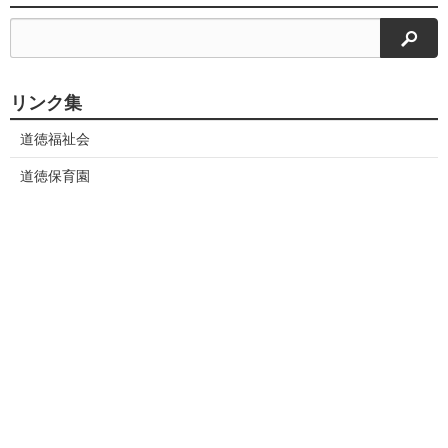
検索
リンク集
道徳福祉会
道徳保育園
みなみ保育園
しんもりやま保育園
ほうしょう保育園
おおだかひるずえん